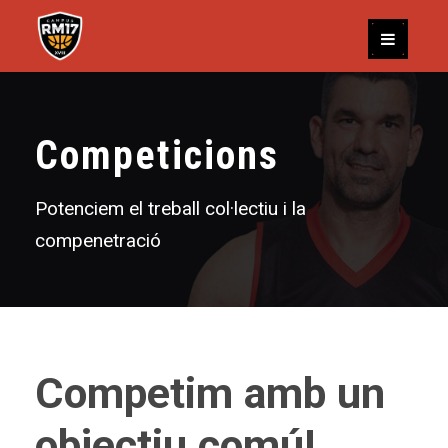
Competicions
Potenciem el treball col·lectiu i la
compenetració
Competim amb un
objectiu comú!