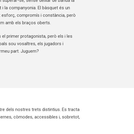
e i superar-se, sense deixar de banda la
t i la companyonia. El bàsquet és un
x esforç, compromís i constància, però
em amb els braços oberts.
 el primer protagonista, però els i les
pals sou vosaltres, els jugadors i
ormeu part. Juguem?
re dels nostres trets distintius. Es tracta
ernes, còmodes, accessibles i, sobretot,