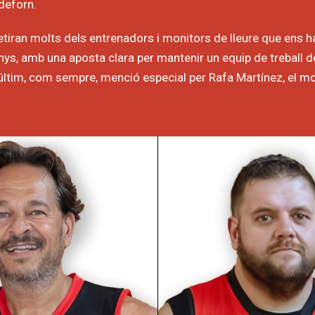
deforn.
tiran molts dels entrenadors i monitors de lleure que ens 
ys, amb una aposta clara per mantenir un equip de treball de 
últim, com sempre, menció especial per Rafa Martínez, el m