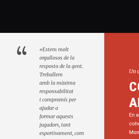
“
«Estem molt
orgullosos de la
resposta de la gent.
Un 
Treballem
C
amb la màxima
responsabilitat
A
i compromís per
ajudar a
En a
formar aquests
cohe
jugadors, tant
Momo
esportivament, com