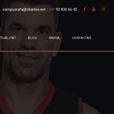
campusrafa@cbartes.net
/
telf
93 830 66 42
TUALITAT
BLOG
MEDIA
CONTACTAR