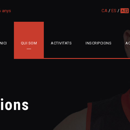
16 anys
CA
/
ES
/
multi
INICI
QUI SOM
ACTIVITATS
INSCRIPCIONS
AC
cions