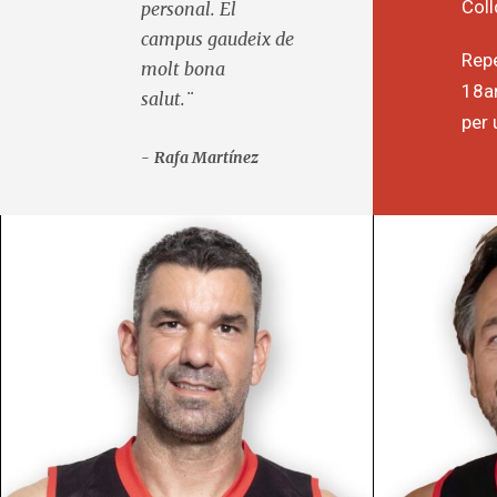
Coll
personal. El
campus gaudeix de
Repe
molt bona
18an
salut.¨
per 
Rafa Martínez