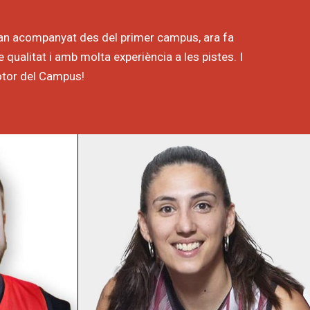
han acompanyat des del primer campus, ara fa
qualitat i amb molta experiència a les pistes. I
otor del Campus!