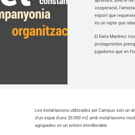
aprendre, divertir-s
cooperació, l’amista
esport que requerei
és un repte que reb
El Rafa Martínez n’es
protagonistes princi
jugadores que en f
Les instal·lacions utilitzades pel Campus són un alt
d’un espai d’uns 20.000 m2 amb instal·lacions mod
agrupades en un entorn immillorable.