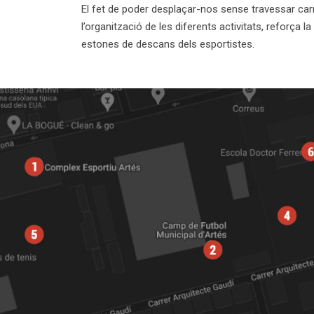
El fet de poder desplaçar-nos sense travessar carrer
l’organització de les diferents activitats, reforça l
estones de descans dels esportistes.