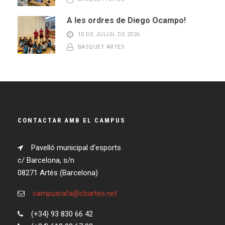
A les ordres de Diego Ocampo!
10 DE JULIOL DE 2026
BASQUET ARTES
CONTACTAR AMB EL CAMPUS
Pavelló municipal d'esports
c/ Barcelona, s/n
08271 Artés (Barcelona)
campusrafa@cbartes.net
(+34) 93 830 66 42