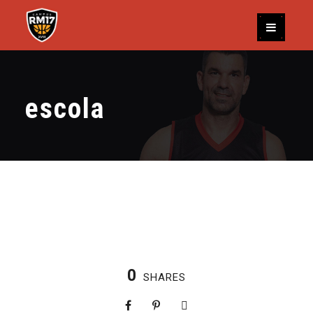
escola
0
SHARES