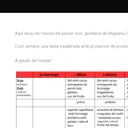
Aquí teniu els menús del primer torn, gentilesa de Magrana C
Com sempre, una dieta equilibrada amb productes de proxim
A gaudir del menjar!