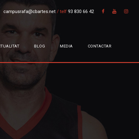
campusrafa@cbartes.net
/
telf
93 830 66 42
TUALITAT
BLOG
MEDIA
CONTACTAR