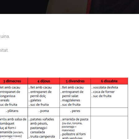
uina.
itat.