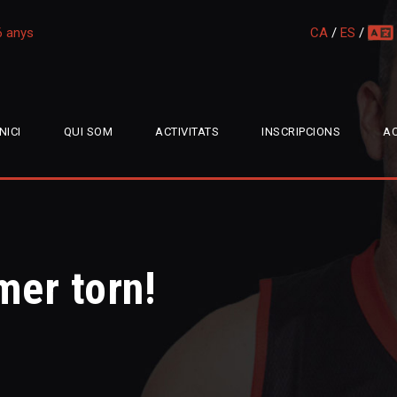
16 anys
CA
/
ES
/
multi
INICI
QUI SOM
ACTIVITATS
INSCRIPCIONS
AC
mer torn!