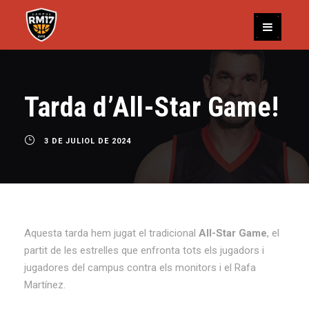
Tarda d’All-Star Game!
3 DE JULIOL DE 2024
Aquesta tarda hem jugat el tradicional
All-Star Game
, el
partit de les estrelles que enfronta tots els jugadors i
jugadores del campus contra els monitors i el Rafa
Martínez.