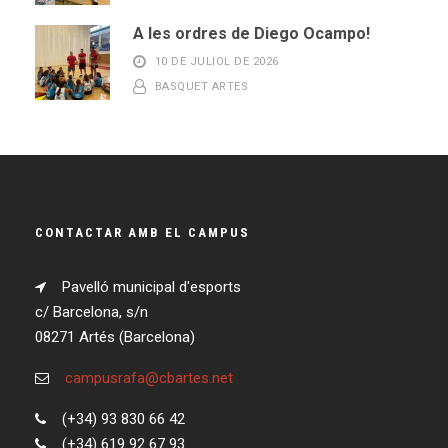
A les ordres de Diego Ocampo!
10 DE JULIOL DE 2026
BASQUET ARTES
CONTACTAR AMB EL CAMPUS
Pavelló municipal d'esports
c/ Barcelona, s/n
08271 Artés (Barcelona)
campusrafa@cbartes.net
(+34) 93 830 66 42
(+34) 619 92 67 93