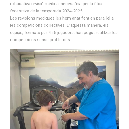
exhaustiva revisió mèdica, necessària per la fitxa
federativa de la temporada 2024-2025.
Les revisions mèdiques les hem anat fent en paral·lel a
les competicions col·lectives. D’aquesta manera, els
equips, formats per 4 i 5 jugadors, han pogut realitzar les
competicions sense problemes.