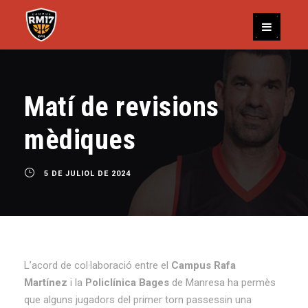
Matí de revisions
mèdiques
5 DE JULIOL DE 2024
L’acord de col·laboració entre el
Campus Rafa
Martínez
i la
Policlínica Bages
de Manresa ha permès
que alguns jugadors del primer torn passessin una