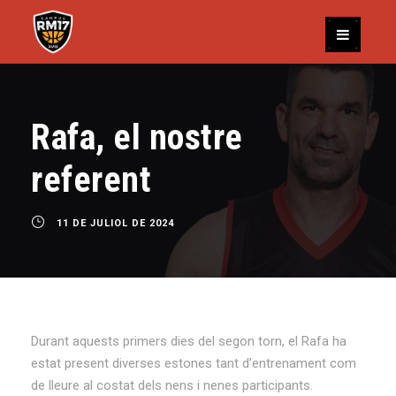
Rafa, el nostre
referent
11 DE JULIOL DE 2024
Durant aquests primers dies del segon torn, el Rafa ha
estat present diverses estones tant d’entrenament com
de lleure al costat dels nens i nenes participants.