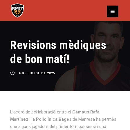
Revisions mèdiques
de bon matí!
4 DE JULIOL DE 2025
L’acord de col·laboració entre el
Campus Rafa
Martínez
i la
Policlínica Bages
de Manresa ha permès
que alguns jugadors del primer torn passessin una