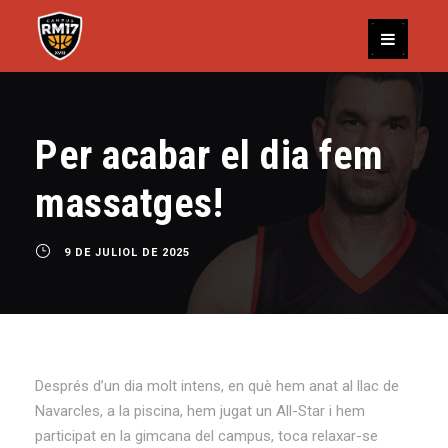
Per acabar el dia fem
massatges!
9 DE JULIOL DE 2025
Després d’un dia molt intens, en què hem anat al llac de
Navarcles, a la piscina, hem jugat un All-Star i hem
participat en la gimcana del campus, toca relaxar-se