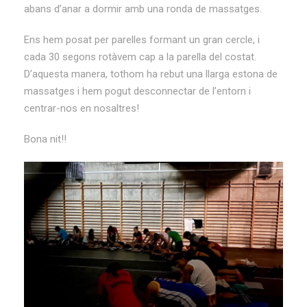
abans d’anar a dormir amb una ronda de massatges.
Ens hem posat per parelles formant un gran cercle, i
cada 30 segons rotàvem cap a la parella del costat.
D’aquesta manera, tothom ha rebut una llarga estona de
massatges i hem pogut desconnectar de l’entorn i
centrar-nos en nosaltres!
Bona nit!!