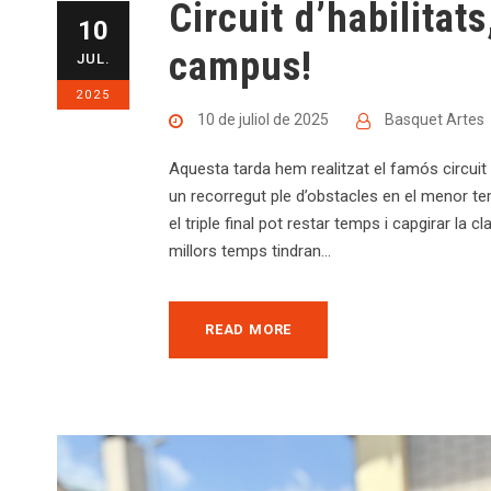
Circuit d’habilitats
10
campus!
JUL.
2025
10 de juliol de 2025
Basquet Artes
Aquesta tarda hem realitzat el famós circuit d
un recorregut ple d’obstacles en el menor t
el triple final pot restar temps i capgirar la
millors temps tindran...
READ MORE