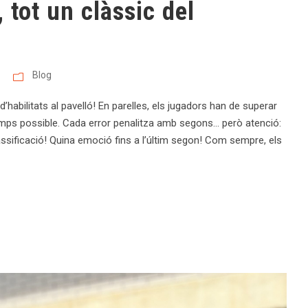
, tot un clàssic del
Blog
’habilitats al pavelló! En parelles, els jugadors han de superar
emps possible. Cada error penalitza amb segons… però atenció:
 classificació! Quina emoció fins a l’últim segon! Com sempre, els