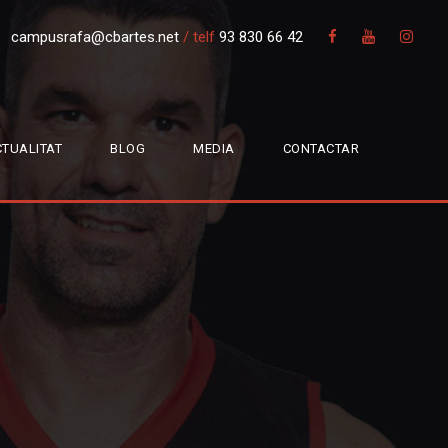
campusrafa@cbartes.net
/
telf
93 830 66 42
TUALITAT
BLOG
MEDIA
CONTACTAR