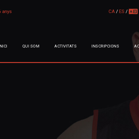
16 anys
CA
/
ES
/
multi
INICI
QUI SOM
ACTIVITATS
INSCRIPCIONS
AC