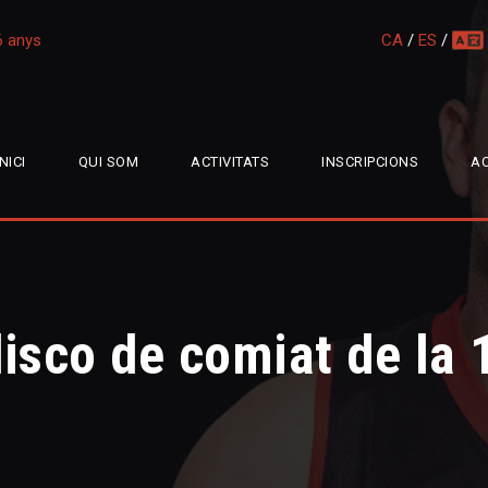
16 anys
CA
/
ES
/
multi
INICI
QUI SOM
ACTIVITATS
INSCRIPCIONS
AC
disco de comiat de la 