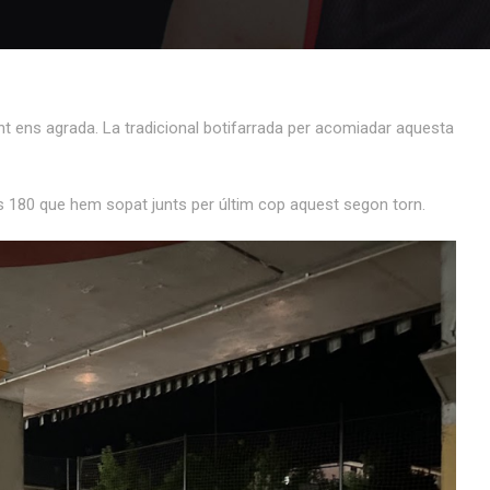
ant ens agrada. La tradicional botifarrada per acomiadar aquesta
ls 180 que hem sopat junts per últim cop aquest segon torn.