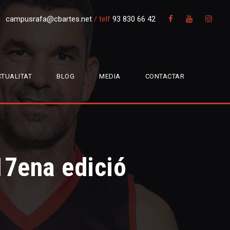
campusrafa@cbartes.net
/
telf
93 830 66 42
TUALITAT
BLOG
MEDIA
CONTACTAR
17ena edició