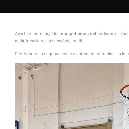
Avui hem començat les
competicions col·lectives
: el clàs
de tir treballats a la sessió del matí!
Demà farem la segona sessió d’entrenament matinal i a la t