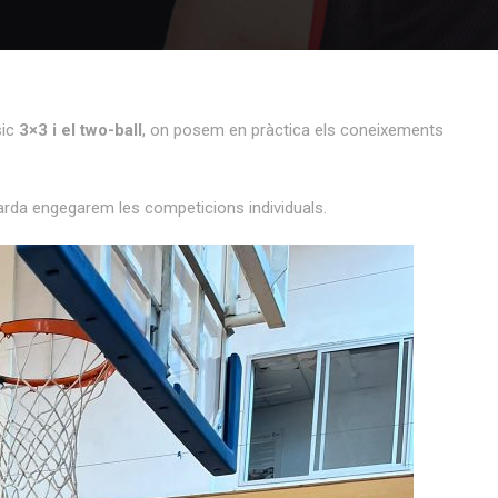
sic
3×3 i el two-ball
, on posem en pràctica els coneixements
arda engegarem les competicions individuals.