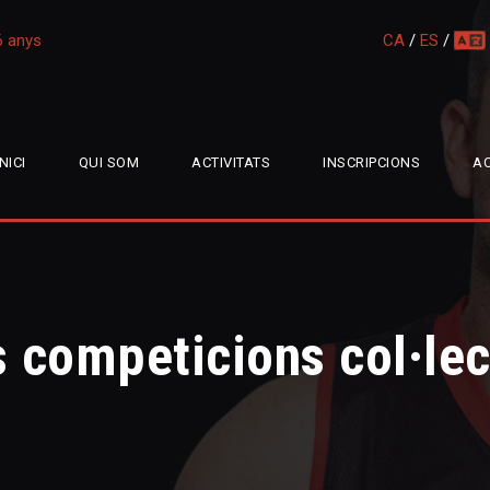
16 anys
CA
/
ES
/
multi
INICI
QUI SOM
ACTIVITATS
INSCRIPCIONS
AC
competicions col·lec