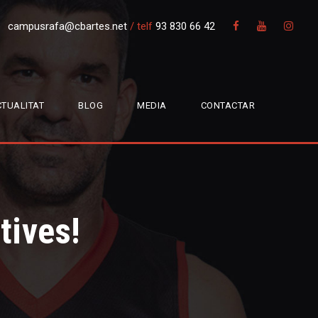
campusrafa@cbartes.net
/
telf
93 830 66 42
TUALITAT
BLOG
MEDIA
CONTACTAR
tives!