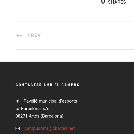
0
SHARES
PREV
CONTACTAR AMB EL CAMPUS
Pavelló municipal d'esports
c/ Barcelona, s/n
08271 Artés (Barcelona)
campusrafa@cbartes.net