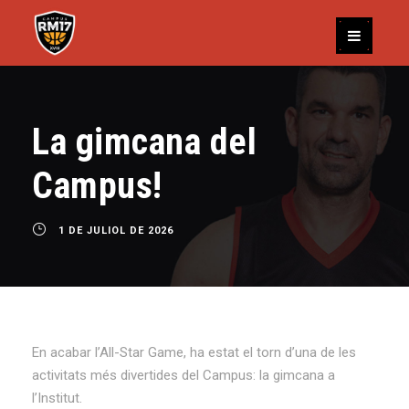
La gimcana del
Campus!
1 DE JULIOL DE 2026
En acabar l’All-Star Game, ha estat el torn d’una de les
activitats més divertides del Campus: la gimcana a
l’Institut.