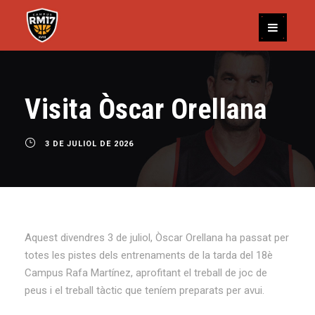
Visita Òscar Orellana
3 DE JULIOL DE 2026
Aquest divendres 3 de juliol, Òscar Orellana ha passat per
totes les pistes dels entrenaments de la tarda del 18è
Campus Rafa Martínez, aprofitant el treball de joc de
peus i el treball tàctic que teníem preparats per avui.