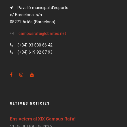
Pavelló municipal d'esports
c/ Barcelona, s/n
08271 Artés (Barcelona)
campusrafa@cbartes.net
(+34) 93 830 66 42
(+34) 619 92 67 93
ULTIMES NOTICIES
Ens veiem al XIX Campus Rafa!
11 DE JULIOL DE 2026