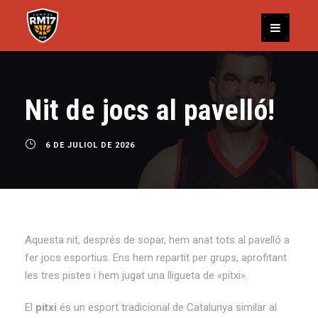
Nit de jocs al pavelló!
6 DE JULIOL DE 2026
Aquesta nit, després de sopar, hem anat tots al pavelló a
fer jocs esportius. Ens hem repartit per grups, aprofitant
les tres pistes i hem jugat una lligueta de «pitxi».
El
pitxi
és un esport tradicional de Catalunya similar al