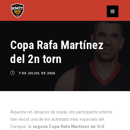
Copa Rafa Martínez
del 2n torn
7 DE JULIOL DE 2026
Aquesta nit, després de sopar, els participants interns
han viscut una de les activitats més especials del
Campus: la
segona Copa Rafa Martínez de 5×5