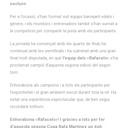
nocturn
.
Per a l’ocasió, s’han format vuit equips barrejant edats i
gènere, i els monitors i entrenadors també s’han sumat a
la competició per compartir la pista amb els participants.
La jornada ha començat amb els quarts de final, ha
continuat amb les semifinals i ha culminat amb una gran
final molt disputada, en què
l’equip dels «Rafacels»
s’ha
proclamat campió d’aquesta segona edició del segon
torn.
Enhorabona als campions i a tots els participants per
l’esportivitat i el gran ambient viscut durant tota la nit. Ha
estat una experiència espectacular que, de ben segur,
recordarà tothom.
Enhorabona «Rafacels»! I gràcies a tots per fer
d’aquesta segona Copa Rafa Martínez un èxit.