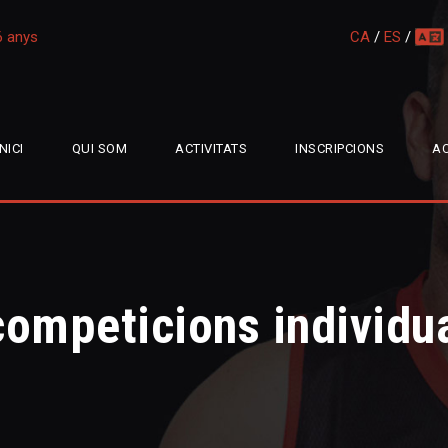
16 anys
CA
/
ES
/
multi
INICI
QUI SOM
ACTIVITATS
INSCRIPCIONS
AC
ompeticions individua