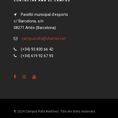
CONTACTAR AMB EL CAMPUS
Pavelló municipal d'esports
c/ Barcelona, s/n
08271 Artés (Barcelona)
campusrafa@cbartes.net
(+34) 93 830 66 42
(+34) 619 92 67 93
© 2024 Campus Rafa Martínez. Tots els drets reservats.