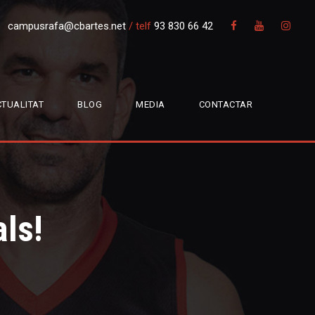
campusrafa@cbartes.net
/
telf
93 830 66 42
TUALITAT
BLOG
MEDIA
CONTACTAR
ls!