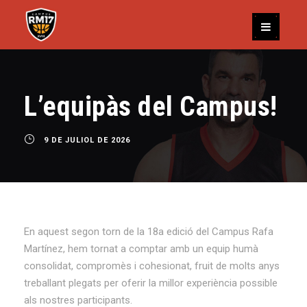
L’equipàs del Campus!
9 DE JULIOL DE 2026
En aquest segon torn de la 18a edició del Campus Rafa
Martínez, hem tornat a comptar amb un equip humà
consolidat, compromès i cohesionat, fruit de molts anys
treballant plegats per oferir la millor experiència possible
als nostres participants.