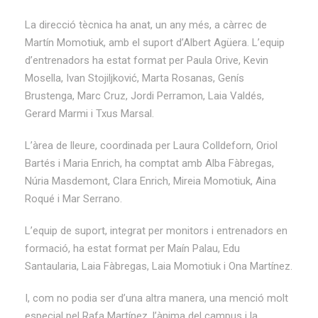
La direcció tècnica ha anat, un any més, a càrrec de
Martín Momotiuk, amb el suport d’Albert Agüera. L’equip
d’entrenadors ha estat format per Paula Orive, Kevin
Mosella, Ivan Stojiljković, Marta Rosanas, Genís
Brustenga, Marc Cruz, Jordi Perramon, Laia Valdés,
Gerard Marmi i Txus Marsal.
L’àrea de lleure, coordinada per Laura Colldeforn, Oriol
Bartés i Maria Enrich, ha comptat amb Alba Fàbregas,
Núria Masdemont, Clara Enrich, Mireia Momotiuk, Aina
Roqué i Mar Serrano.
L’equip de suport, integrat per monitors i entrenadors en
formació, ha estat format per Maín Palau, Edu
Santaularia, Laia Fàbregas, Laia Momotiuk i Ona Martínez.
I, com no podia ser d’una altra manera, una menció molt
especial pel Rafa Martínez, l’ànima del campus i la