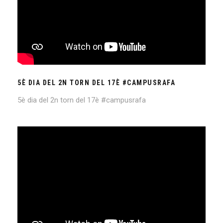
5È DIA DEL 2N TORN DEL 17È #CAMPUSRAFA
5è dia del 2n torn del 17è #campusrafa