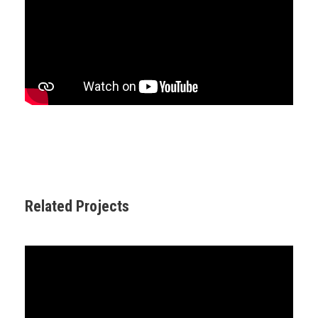
Related Projects