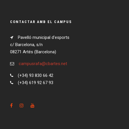
CONTACTAR AMB EL CAMPUS
Pavelló municipal d'esports
c/ Barcelona, s/n
08271 Artés (Barcelona)
campusrafa@cbartes.net
(+34) 93 830 66 42
(+34) 619 92 67 93