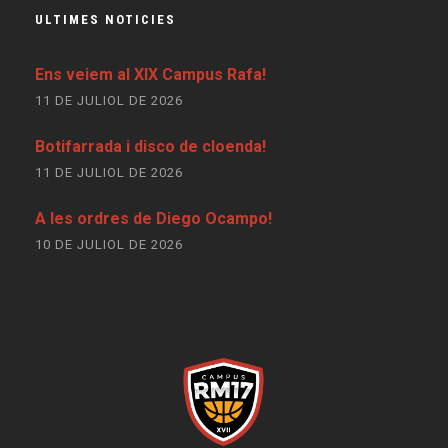
ULTIMES NOTICIES
Ens veiem al XIX Campus Rafa!
11 DE JULIOL DE 2026
Botifarrada i disco de cloenda!
11 DE JULIOL DE 2026
A les ordres de Diego Ocampo!
10 DE JULIOL DE 2026