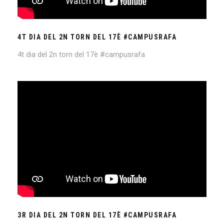
4T DIA DEL 2N TORN DEL 17È #CAMPUSRAFA
4t dia del 2n torn del 17è #campusrafa
3R DIA DEL 2N TORN DEL 17È #CAMPUSRAFA