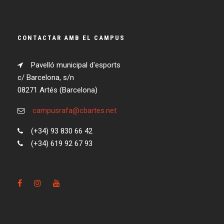
CONTACTAR AMB EL CAMPUS
Pavelló municipal d'esports
c/ Barcelona, s/n
08271 Artés (Barcelona)
campusrafa@cbartes.net
(+34) 93 830 66 42
(+34) 619 92 67 93