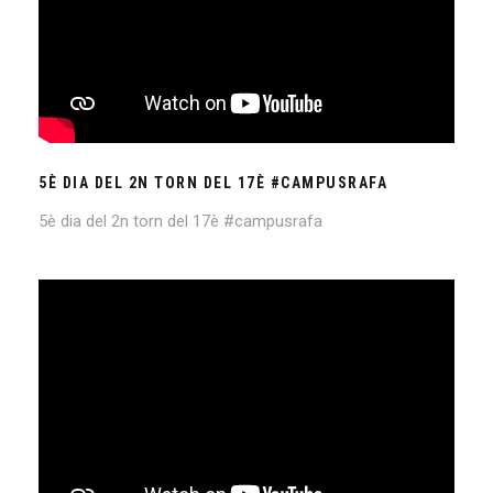
5È DIA DEL 2N TORN DEL 17È #CAMPUSRAFA
5è dia del 2n torn del 17è #campusrafa