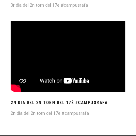
3r dia del 2n torn del 17è #campusrafa
2N DIA DEL 2N TORN DEL 17È #CAMPUSRAFA
2n dia del 2n torn del 17è #campusrafa