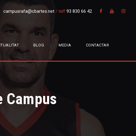
campusrafa@cbartes.net
/
telf
93 830 66 42
TUALITAT
BLOG
MEDIA
CONTACTAR
7è Campus