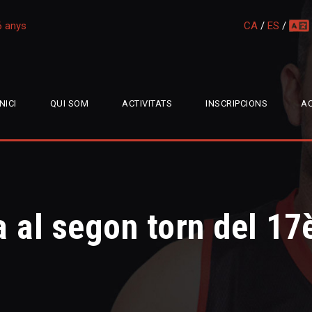
16 anys
CA
/
ES
/
multi
INICI
QUI SOM
ACTIVITATS
INSCRIPCIONS
AC
da al segon torn del 1