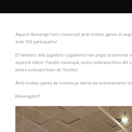
Aquest diumenge hem començat amb moltes ganes el segon 
amb 160 participants!
El familiars dels jugadors i jugadores han pogut presenciar e
aquesta edició: Pavelló municipal, pistes poliesportives del ca
pistes poliesportives de l’Institut.
Amb moltes ganes de començar demà els entrenaments tècnic
Benvinguts!!!