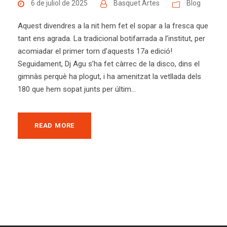
6 de juliol de 2025
Basquet Artes
Blog
Aquest divendres a la nit hem fet el sopar a la fresca que
tant ens agrada. La tradicional botifarrada a l’institut, per
acomiadar el primer torn d’aquests 17a edició!
Seguidament, Dj Agu s’ha fet càrrec de la disco, dins el
gimnàs perquè ha plogut, i ha amenitzat la vetllada dels
180 que hem sopat junts per últim...
READ MORE