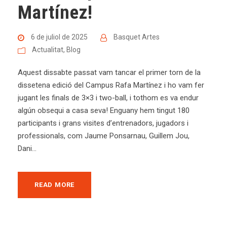
Martínez!
6 de juliol de 2025
Basquet Artes
Actualitat
,
Blog
Aquest dissabte passat vam tancar el primer torn de la
dissetena edició del Campus Rafa Martínez i ho vam fer
jugant les finals de 3×3 i two-ball, i tothom es va endur
algún obsequi a casa seva! Enguany hem tingut 180
participants i grans visites d’entrenadors, jugadors i
professionals, com Jaume Ponsarnau, Guillem Jou,
Dani...
READ MORE