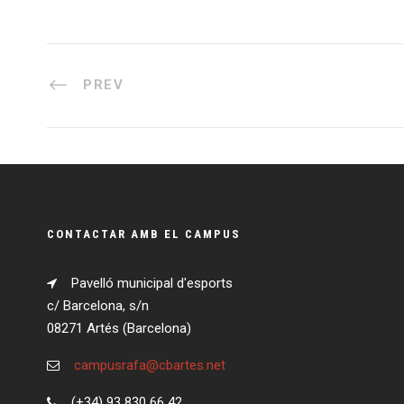
PREV
CONTACTAR AMB EL CAMPUS
Pavelló municipal d'esports
c/ Barcelona, s/n
08271 Artés (Barcelona)
campusrafa@cbartes.net
(+34) 93 830 66 42