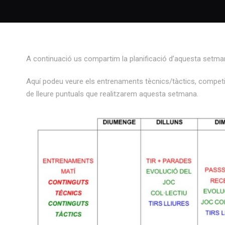
A continuació us compartim la planificació d’aquesta setman
Aquí podeu veure els entrenaments tècnics/tàctics, competicion
de lleure puntuals que realitzarem aquesta setmana.