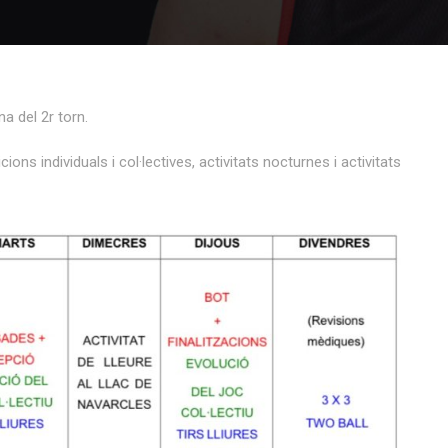
a del 2r torn.
s individuals i col·lectives, activitats nocturnes i activitats