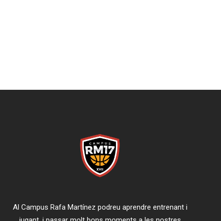
Al Campus Rafa Martínez podreu aprendre entrenant i
jugant, i passar molt bons moments a les nostres