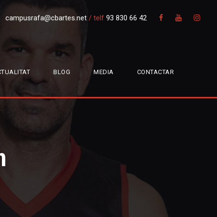
campusrafa@cbartes.net
/
telf
93 830 66 42
TUALITAT
BLOG
MEDIA
CONTACTAR
n