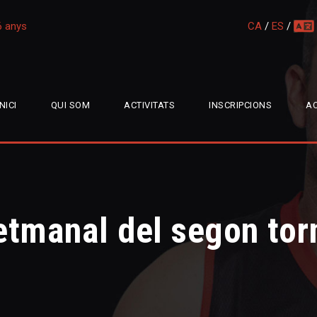
16 anys
CA
/
ES
/
multi
INICI
QUI SOM
ACTIVITATS
INSCRIPCIONS
AC
etmanal del segon tor