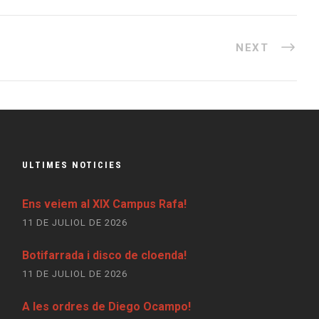
NEXT
ULTIMES NOTICIES
Ens veiem al XIX Campus Rafa!
11 DE JULIOL DE 2026
Botifarrada i disco de cloenda!
11 DE JULIOL DE 2026
A les ordres de Diego Ocampo!