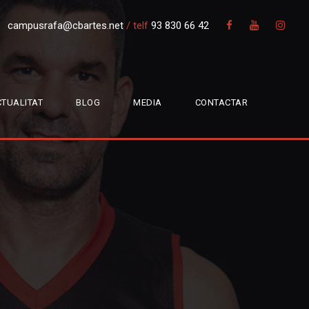
campusrafa@cbartes.net
/
telf
93 830 66 42
TUALITAT
BLOG
MEDIA
CONTACTAR