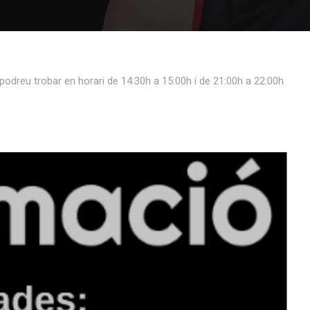
podreu trobar en horari de 14:30h a 15:00h i de 21:00h a 22:00h