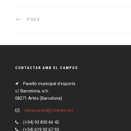
PREV
CONTACTAR AMB EL CAMPUS
Pavelló municipal d'esports
c/ Barcelona, s/n
08271 Artés (Barcelona)
campusrafa@cbartes.net
(+34) 93 830 66 42
(+34) 619 92 67 93