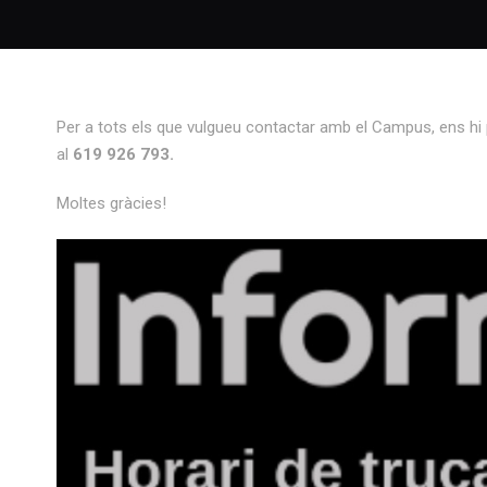
Per a tots els que vulgueu contactar amb el Campus, ens hi 
al
619 926 793.
Moltes gràcies!