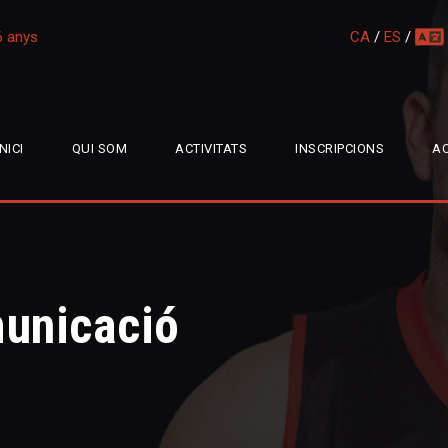
16 anys
CA
/
ES
/
multi
INICI
QUI SOM
ACTIVITATS
INSCRIPCIONS
AC
unicació