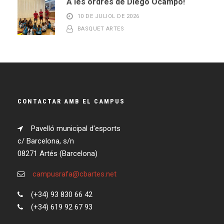
A les ordres de Diego Ocampo!
10 DE JULIOL DE 2026
BASQUET ARTES
CONTACTAR AMB EL CAMPUS
Pavelló municipal d'esports
c/ Barcelona, s/n
08271 Artés (Barcelona)
campusrafa@cbartes.net
(+34) 93 830 66 42
(+34) 619 92 67 93