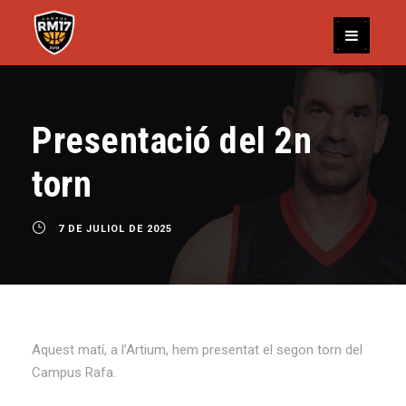
Presentació del 2n
torn
7 DE JULIOL DE 2025
Aquest matí, a l’Artium, hem presentat el segon torn del
Campus Rafa.