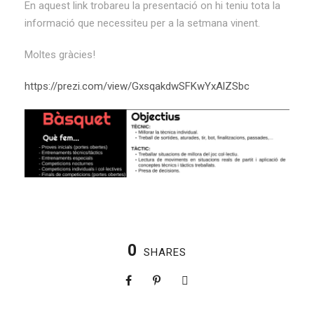
En aquest link trobareu la presentació on hi teniu tota la
informació que necessiteu per a la setmana vinent.
Moltes gràcies!
https://prezi.com/view/GxsqakdwSFKwYxAlZSbc
0
SHARES