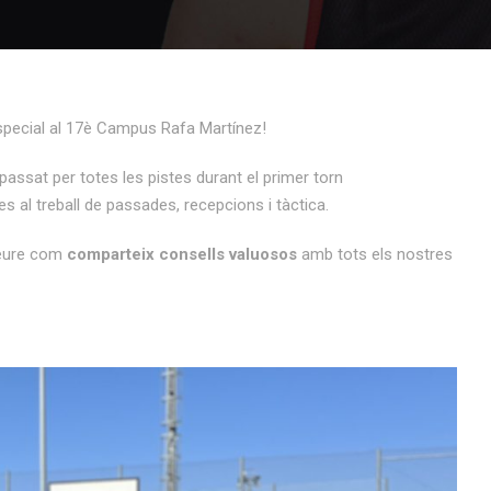
 especial al 17è Campus Rafa Martínez!
passat per totes les pistes durant el primer torn
s al treball de passades, recepcions i tàctica.
veure com
comparteix consells valuosos
amb tots els nostres