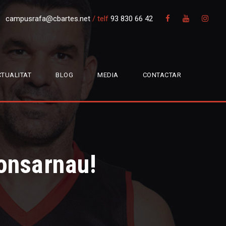
campusrafa@cbartes.net
/
telf
93 830 66 42
TUALITAT
BLOG
MEDIA
CONTACTAR
onsarnau!