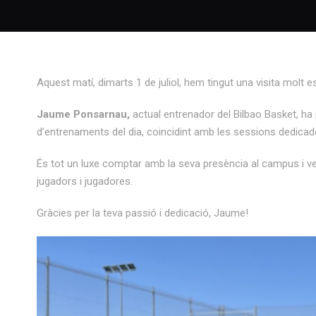
Aquest matí, dimarts 1 de juliol, hem tingut una visita molt
Jaume Ponsarnau,
actual entrenador del Bilbao Basket, ha 
d’entrenaments del dia, coincidint amb les sessions dedicade
És tot un luxe comptar amb la seva presència al campus i 
jugadors i jugadores.
Gràcies per la teva passió i dedicació, Jaume!