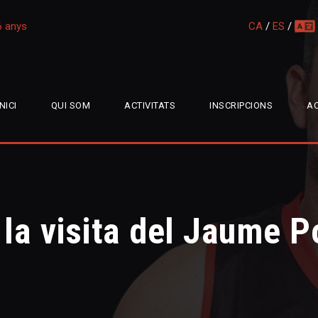
16 anys
CA
/
ES
/
multi
INICI
QUI SOM
ACTIVITATS
INSCRIPCIONS
AC
a visita del Jaume P