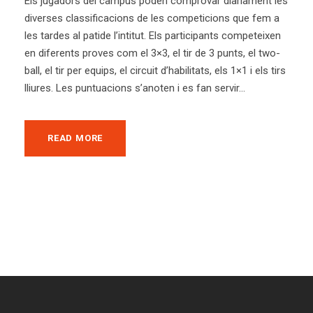
Els jugadors del campus poden comprovar diàriament les
diverses classificacions de les competicions que fem a
les tardes al patide l’intitut. Els participants competeixen
en diferents proves com el 3×3, el tir de 3 punts, el two-
ball, el tir per equips, el circuit d’habilitats, els 1×1 i els tirs
lliures. Les puntuacions s’anoten i es fan servir...
READ MORE