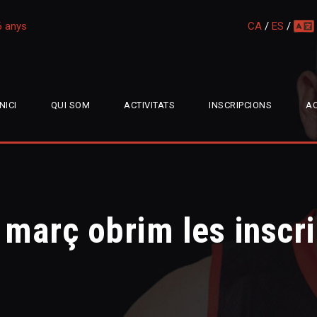
16 anys
CA
/
ES
/
multi
INICI
QUI SOM
ACTIVITATS
INSCRIPCIONS
AC
 març obrim les inscri