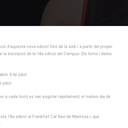
ió d’aquesta nova edició! Des de la web i a partir del proper
 la inscripció de la 18a edició del Campus. Els torns i dates
bte 4 de juliol
juliol
er a cada torn) es van esgotar ràpidament, el mateix dia de
a 18a edició al Frankfurt Cal Xavi de Manresa i, que
.