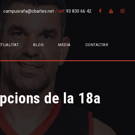
campusrafa@cbartes.net
/
telf
93 830 66 42
TUALITAT
BLOG
MEDIA
CONTACTAR
pcions de la 18a