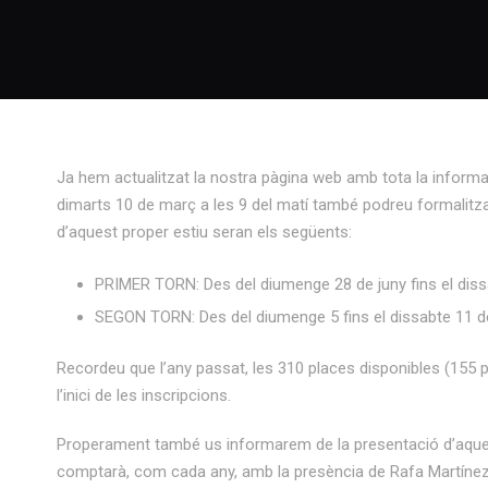
Ja hem actualitzat la nostra pàgina web amb tota la informac
dimarts 10 de març a les 9 del matí també podreu formalitzar
d’aquest proper estiu seran els següents:
PRIMER TORN: Des del diumenge 28 de juny fins el dissa
SEGON TORN: Des del diumenge 5 fins el dissabte 11 de 
Recordeu que l’any passat, les 310 places disponibles (155 p
l’inici de les inscripcions.
Properament també us informarem de la presentació d’aquest
comptarà, com cada any, amb la presència de Rafa Martínez