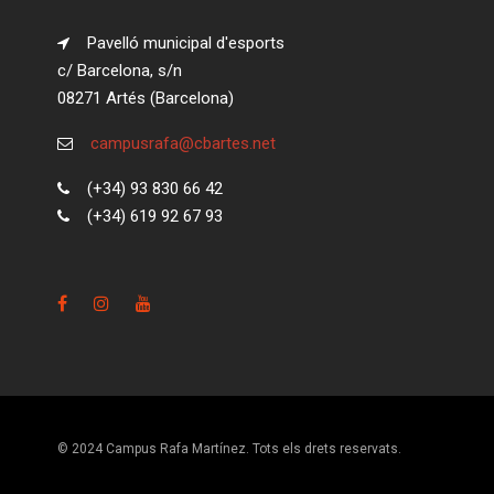
Pavelló municipal d'esports
c/ Barcelona, s/n
08271 Artés (Barcelona)
campusrafa@cbartes.net
(+34) 93 830 66 42
(+34) 619 92 67 93
© 2024 Campus Rafa Martínez. Tots els drets reservats.