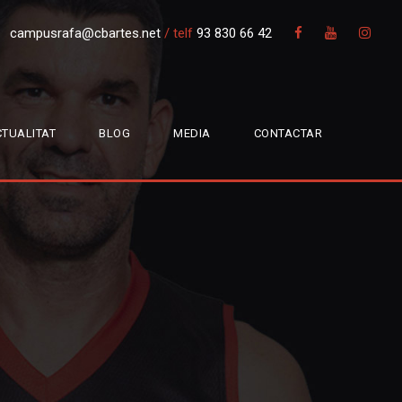
campusrafa@cbartes.net
/
telf
93 830 66 42
TUALITAT
BLOG
MEDIA
CONTACTAR