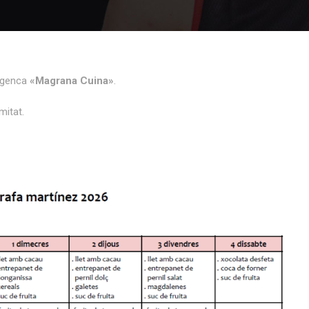
bagenca
«Magrana Cuina»
.
mitat.