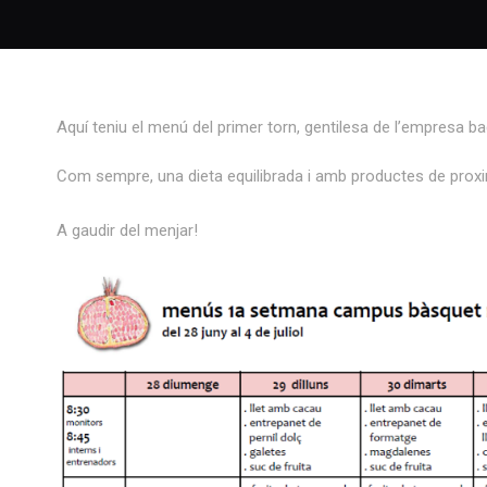
Aquí teniu el menú del primer torn, gentilesa de l’empresa 
Com sempre, una dieta equilibrada i amb productes de proxi
A gaudir del menjar!