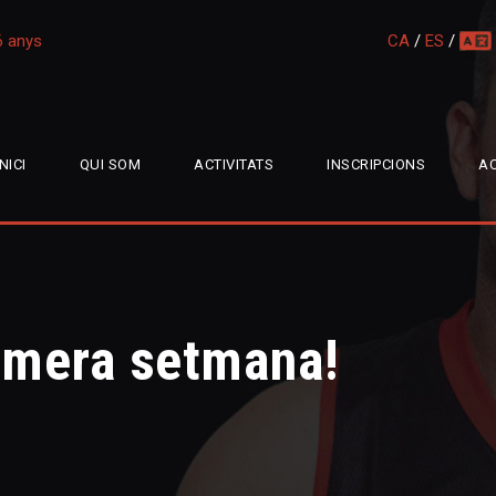
16 anys
CA
/
ES
/
multi
INICI
QUI SOM
ACTIVITATS
INSCRIPCIONS
AC
imera setmana!