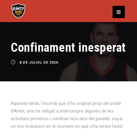
Confinament inesperat
8 DE JULIOL DE 2026
Aquesta tarda, l’incendi que s’ha originat prop del poble
d’Artés, ens ha obligat a interrompre algunes de les
activitats previstes i confinar-nos dins del pavelló, espai
on ens trobàvem en el moment en què s’ha emès l’avís!