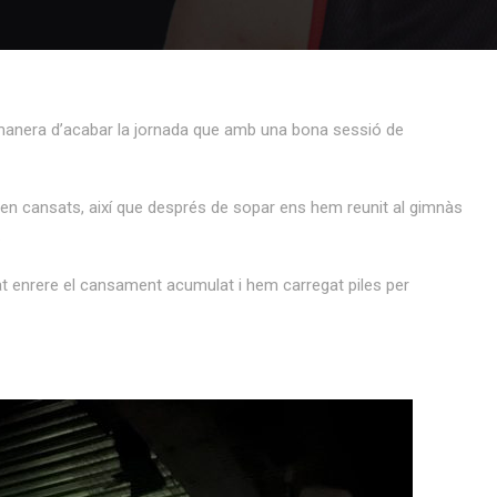
or manera d’acabar la jornada que amb una bona sessió de
 ben cansats, així que després de sopar ens hem reunit al gimnàs
.
xat enrere el cansament acumulat i hem carregat piles per