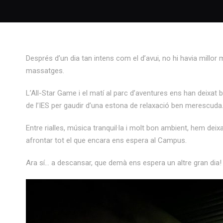
Després d’un dia tan intens com el d’avui, no hi havia mill
massatges.
L’All-Star Game i el matí al parc d’aventures ens han deixat
de l’IES per gaudir d’una estona de relaxació ben merescuda
Entre rialles, música tranquil·la i molt bon ambient, hem dei
afrontar tot el que encara ens espera al Campus.
Ara sí… a descansar, que demà ens espera un altre gran dia!