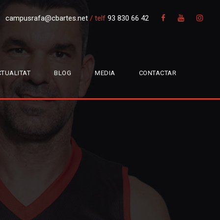
campusrafa@cbartes.net
/
telf
93 830 66 42
TUALITAT
BLOG
MEDIA
CONTACTAR