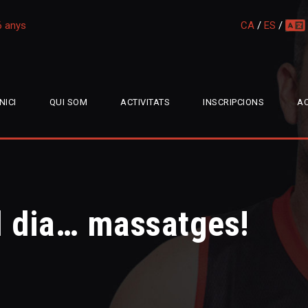
16 anys
CA
/
ES
/
multi
INICI
QUI SOM
ACTIVITATS
INSCRIPCIONS
AC
el dia… massatges!